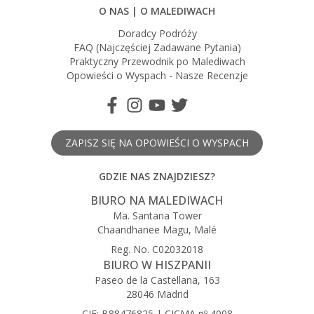
ramach menu dla dzieci
45 minutowy zabieg spa (masaż na zmęczenie po
O NAS | O MALEDIWACH
Bezpłatne codzienne zajęcia w klubie zabaw dla dzieci
podróży), raz podczas pobytu, wykorzystany w ciągu
Doradcy Podróży
Faru, dla 2 dzieci poniżej 12 roku życia
FAQ (Najczęściej Zadawane Pytania)
24h od przyjazdu
Praktyczny Przewodnik po Malediwach
Dotyczy pobytów od teraz do 8 stycznia 2026.
Zarezerwuj pobyt na minimum 7 nocy i ciesz się
Opowieści o Wyspach - Nasze Recenzje
Obowiązują warunki ogólne.
poniższymi korzyściami:
Wszystkie powyższe benefity plus dodatkowo:
Wybór między Cinefushi a kolacją na plaży – raz na
ZAPISZ SIĘ NA OPOWIEŚCI O WYSPACH
pobyt (można wybrać jedną opcję, oferty nie można
łączyć).
GDZIE NAS ZNAJDZIESZ?
Obowiązują warunki ogólne.
BIURO NA MALEDIWACH
Ma. Santana Tower
Chaandhanee Magu, Malé
Reg. No. C02032018
BIURO W HISZPANII
Paseo de la Castellana, 163
28046 Madrid
CIF: B88476825 | CICMA nº 4008