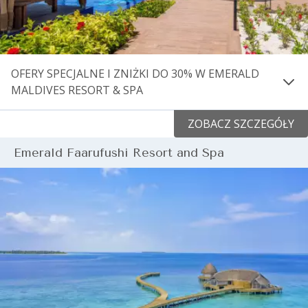
Obowiązują warunki ogólne.
OFERY SPECJALNE I ZNIŻKI DO 30% W EMERALD
MALDIVES RESORT & SPA
Zarezerwuj swój pobyt w Emerald Maldives Resort &
ZOBACZ SZCZEGÓŁY
spa i ciesz się poniższymi korzyściami:
Emerald Faarufushi Resort and Spa
30% zniżki na wszystkie kategorie willi
Elastyczne zasady zmiany rezerwacji i anulowania
rezerwacji – rezerwuj bez ryzyka!
Ważne dla pobytów od 1 października 2024 do 23
grudnia 2025.
Obowiązują warunki ogólne oraz wykluczenia
niektórych terminów.