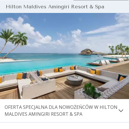
Resort Maldives i otrzymaj:
Hilton Maldives Amingiri Resort & Spa
Powitalna butelka szampana
Uroczysty tort
Jednorazowa kąpiel kwiatowa
Jednorazowa dekoracja łóżka
OFERTA SPECJALNA DLA NOWOŻEŃCÓW W HILTON
MALDIVES AMINGIRI RESORT & SPA
Zarezerwuj swoją podróż poślubną w Hilton Maldives