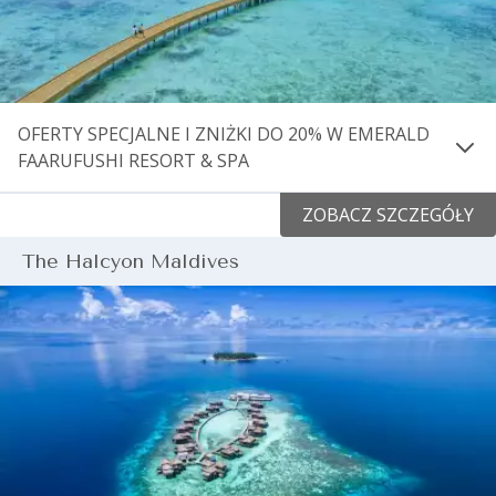
OFERTY SPECJALNE I ZNIŻKI DO 20% W EMERALD
FAARUFUSHI RESORT & SPA
Zarezerwuj swój pobyt w Emerald Faarufushi Resort &
ZOBACZ SZCZEGÓŁY
Spa i ciesz się:
The Halcyon Maldives
20% zniżką na zakwaterowanie
Oferta jest ważna na wszystkie pobyty od 1
października 2024 do 23 grudnia 2025.
Obowiązują warunki ogólne i wykluczenia niektórych
dat.