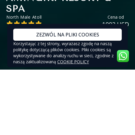
SPA
North Male Atoll
Cena od
1003 USD
ZEZWÓL NA PLIKI COOKIES
Korzystając z tej strony, wyrażasz zgodę na naszą
politykę dotyczącą plików cookies. Pliki cookies są
wykorzystywane do analizy ruchu w sieci, zgodnie z
naszą zaktualizowaną
COOKIE POLICY
SZCZEGÓŁY
Położony na Północnym Atolu Male, Hilton Maldives
Amingiri Resort & Spa otoczony jest krystalicznie
błękitnymi wodami i białymi piaszczystymi plażami.
Hotel oferuje 109 przestronnych willi z prywatnymi
basenami, zapewniając możliwość całkowitego