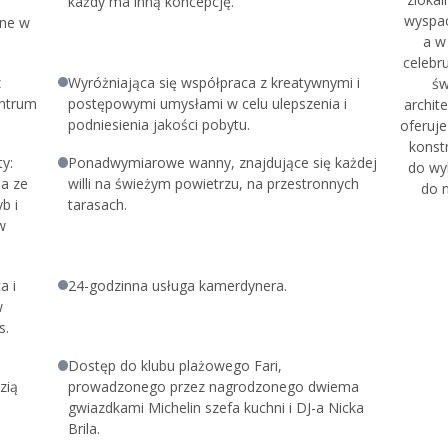
każdy ma inną koncepcję.
cznicę ślubu w Patina Maldives i
wyspac
one w
a w
celebru
z
Wyróżniająca się współpraca z kreatywnymi i
ych
św
entrum
postępowymi umysłami w celu ulepszenia i
archit
podniesienia jakości pobytu.
oferuje
konstr
y:
Ponadwymiarowe wanny, znajdujące się każdej
do wy
na ze
willi na świeżym powietrzu, na przestronnych
do n
b i
tarasach.
w
a i
24-godzinna usługa kamerdynera.
w
s.
Dostęp do klubu plażowego Fari,
zią
prowadzonego przez nagrodzonego dwiema
gwiazdkami Michelin szefa kuchni i DJ-a Nicka
Brila.