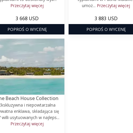
Przeczytaj więcej
umoż...
Przeczytaj więcej
3 668 USD
3 883 USD
POPROŚ O WYCENĘ
POPROŚ O WYCENĘ
he Beach House Collection
Ekskluzywna i niepowtarzalna
ywatna enklawa, składająca się
7 willi usytuowanych w najleps...
Przeczytaj więcej