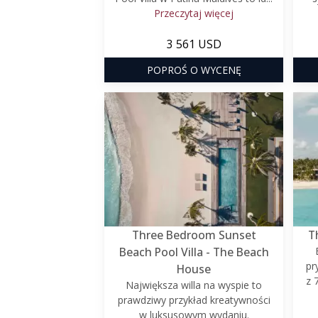
Przeczytaj więcej
3 561 USD
POPROŚ O WYCENĘ
Three Bedroom Sunset
T
Beach Pool Villa - The Beach
pr
House
z 
Największa willa na wyspie to
prawdziwy przykład kreatywności
w luksusowym wydaniu.