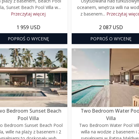
 plaży z basenem, Beach Pool
Usytuowana nad turkusowy
lla, Sunset Beach Pool Villa w...
oceanem, wnętrza willi na wod
Przeczytaj więcej
z basenem...
Przeczytaj więc
1 959 USD
2 087 USD
POPROŚ O WYCENĘ
POPROŚ O WYCENĘ
wo Bedroom Sunset Beach
Two Bedroom Water Poo
Pool Villa
Villa
o Bedroom Sunset Beach Pool
Two Bedroom Water Pool Vill
lla, wille na plaży z basenem i 2
willa na wodzie z basenem i 
ypialniami to doskonały wyb...
sypialniami w Patina Maldive