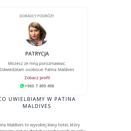
DORADCY PODRÓŻY
PATRYCJA
Możesz ze mną porozmawiać.
Odwiedziłam osobiście Patina Maldives
Zobacz profil
+960 7 499 498
CO UWIELBIAMY W PATINA
MALDIVES
ina Maldives to wysokiej klasy hotel, który
izowany jest na dwóch sąsiadujących ze sobą