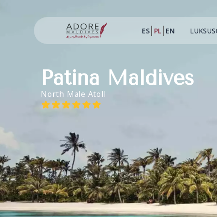
ES
PL
EN
LUKSUS
Patina Maldives
North Male Atoll