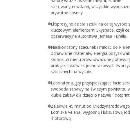
naturę wraz z oszałamianymi, zdalnie
Zarezerwuj swoją podróż poślubną lub na ro
sterowanymi willami, wszystkie wyposaż
otrzymaj:
prywatne baseny.
Wszystkie powyższe benefity plus
Ekspresyjne dzieła sztuki na całej wyspie 
60-minutowy zabieg spa dla 2 osób dorosł
kluczowym elementem: Skyspace, czyli c
Obowiązują warunki ogólne.
obserwacyjne autorstwa Jamesa Turella.
Nieskończony szacunek i miłość do Planet
odnawialne materiały, energia pozyskiwa
słońca, w menu zrównoważone połowy ry
brak jakichkolwiek jednorazowych tworzy
sztucznych na wyspie.
Laboratoria, gry przyspieszające bicie serc
swoboda zabawy na świeżym powietrzu 
klubie zabaw dla dzieci o nazwie Footprint
Zaledwie 45 minut od Międzynarodowego
Lotniska Velana, wygodną i luksusową łod
motorową.