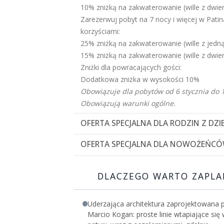
10% zniżką na zakwaterowanie (wille z dwie
Zarezerwuj pobyt na 7 nocy i więcej w Patina
korzyściami:
25% zniżką na zakwaterowanie (wille z jedną
15% zniżką na zakwaterowanie (wille z dwie
Zniżki dla powracających gości:
Dodatkowa zniżka w wysokości 10%
Obowiązuje dla pobytów od 6 stycznia do 
Obowiązują warunki ogólne.
OFERTA SPECJALNA DLA RODZIN Z DZI
Zarezerwuj pobyt z rodziną w Patina Maldive
OFERTA SPECJALNA DLA NOWOŻEŃCÓ
korzyściami:
Zarezerwuj swoją podróż poślubną lub na ro
Bezpłatny pobyt dla 2 dzieci w wieku poniżej
otrzymaj:
Bezpłatne posiłki z dziecięcego menu
DLACZEGO WARTO ZAPLA
Powitalny koszt z sezonowymi owocami
Bezpłatny transfer w 2 strony
Butelkę szampana lub opcję bezalkoholow
Obowiązują warunki ogólne oraz wykluczen
Uderzająca architektura zaprojektowana 
Tort dla nowożeńców
Marcio Kogan: proste linie wtapiające się
Kąpiel z kwiatami