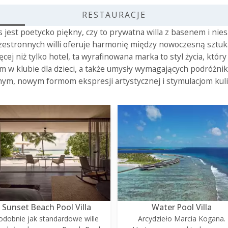
RESTAURACJE
s jest poetycko piękny, czy to prywatna willa z basenem i ni
 przestronnych willi oferuje harmonię między nowoczesną sztu
ęcej niż tylko hotel, ta wyrafinowana marka to styl życia, któ
m w klubie dla dzieci, a także umysły wymagających podróż
ym, nowym formom ekspresji artystycznej i stymulacjom kul
Sunset Beach Pool Villa
Water Pool Villa
odobnie jak standardowe wille
Arcydzieło Marcia Kogana.