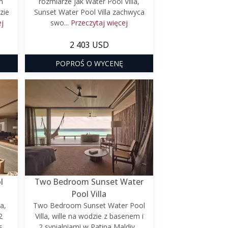
m
rozmiarze jak Water Pool Villa,
zie
Sunset Water Pool Villa zachwyca
ej
swo...
Przeczytaj więcej
2 403 USD
POPROŚ O WYCENĘ
l
Two Bedroom Sunset Water
Pool Villa
a,
Two Bedroom Sunset Water Pool
2
Villa, wille na wodzie z basenem i
s
2 sypialniami w Patina Maldiv...