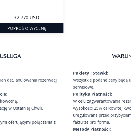
32 770 USD
POPROŚ O WYCENĘ
USŁUGA
WARUN
Pakiety i Stawki:
an dat, anulowania rezerwacji
Wszystkie podane ceny będą u
serwisowe.
cie:
Polityka Płatności:
drowotną.
W celu zagwarantowania rezer
ję w Ostatniej Chwili.
wysokości 25% całkowitej kwo
uregulowana przed przybyciem
zymi oferującymi połączenia z
fakturze pro forma.
Metody Płatności: