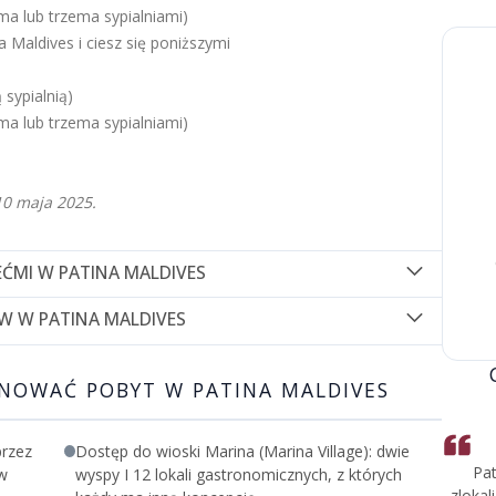
ma lub trzema sypialniami)
 Maldives i ciesz się poniższymi
 sypialnią)
ma lub trzema sypialniami)
10 maja 2025.
EĆMI W PATINA MALDIVES
s i ciesz się poniższymi
W W PATINA MALDIVES
cznicę ślubu w Patina Maldives i
 12 roku życia
NOWAĆ POBYT W PATINA MALDIVES
ą
ia niektórych terminów.
przez
Dostęp do wioski Marina (Marina Village): dwie
Pat
 w
wyspy I 12 lokali gastronomicznych, z których
zlokal