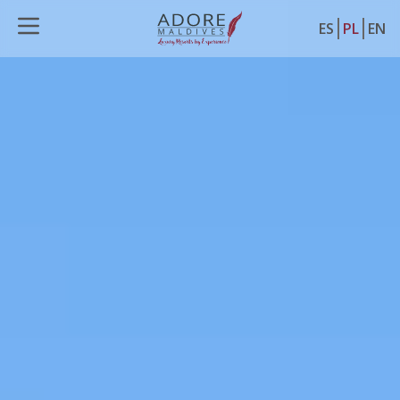
ES
PL
EN