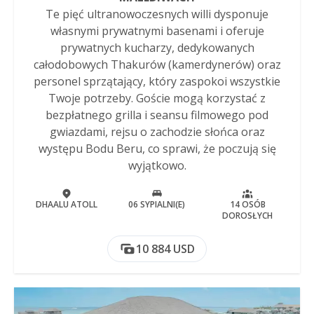
Te pięć ultranowoczesnych willi dysponuje
własnymi prywatnymi basenami i oferuje
prywatnych kucharzy, dedykowanych
całodobowych Thakurów (kamerdynerów) oraz
personel sprzątający, który zaspokoi wszystkie
Twoje potrzeby. Goście mogą korzystać z
bezpłatnego grilla i seansu filmowego pod
gwiazdami, rejsu o zachodzie słońca oraz
występu Bodu Beru, co sprawi, że poczują się
wyjątkowo.
DHAALU ATOLL
06 SYPIALNI(E)
14 OSÓB
DOROSŁYCH
10 884 USD