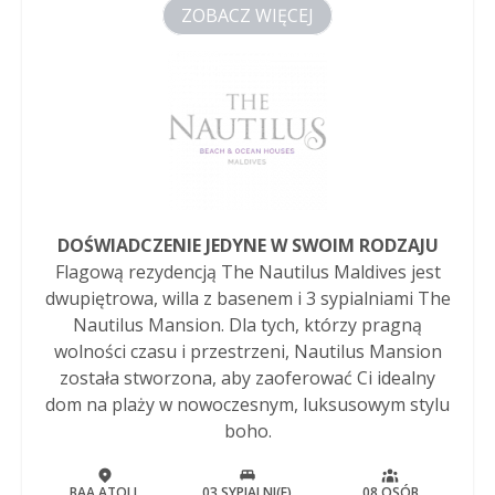
ZOBACZ WIĘCEJ
DOŚWIADCZENIE JEDYNE W SWOIM RODZAJU
Flagową rezydencją The Nautilus Maldives jest
dwupiętrowa, willa z basenem i 3 sypialniami The
Nautilus Mansion. Dla tych, którzy pragną
wolności czasu i przestrzeni, Nautilus Mansion
została stworzona, aby zaoferować Ci idealny
dom na plaży w nowoczesnym, luksusowym stylu
boho.
BAA ATOLL
03 SYPIALNI(E)
08 OSÓB