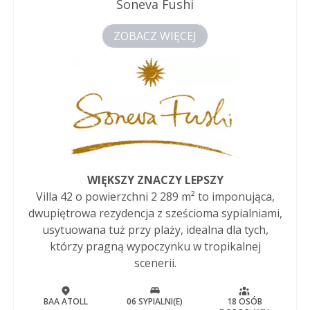
Soneva Fushi
ZOBACZ WIĘCEJ
WIĘKSZY ZNACZY LEPSZY
Villa 42 o powierzchni 2 289 m² to imponująca,
dwupiętrowa rezydencja z sześcioma sypialniami,
usytuowana tuż przy plaży, idealna dla tych,
którzy pragną wypoczynku w tropikalnej
scenerii.
BAA ATOLL
06 SYPIALNI(E)
18 OSÓB