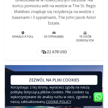
końcu pomostu willi na wodzie w The St. Regis
Maldives znajduje się rezydencja na wodzie z
basenami i 3 sypialniami, The John Jacob Astor
Estate.
DHAALU ATOLL
03 SYPIALNI(E)
10 OSÓB
DOROSŁYCH
22 678 USD
ZEZWÓL NA PLIKI COOKIES
Korzystając z tej strony, wyrażasz zgodę na naszą
politykę dotyczącą plików cookies. Pliki cookies są
wykorzystywane do analizy ruchu w sieci, zgodnie z
naszą zaktualizowaną
COOKIE POLICY