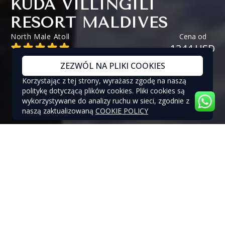
KUDA VILLINGILI
RESORT MALDIVES
North Male Atoll
Cena od
1344 USD
ZEZWÓL NA PLIKI COOKIES
Korzystając z tej strony, wyrażasz zgodę na naszą
politykę dotyczącą plików cookies. Pliki cookies są
wykorzystywane do analizy ruchu w sieci, zgodnie z
naszą zaktualizowaną
COOKIE POLICY
KUDA VILLINGILI RESORT MALDIVES
- OFERTY SPECJALNE
OFERTY SPECJALNE I ZNIŻKI DO 40% W KUDA
VILLINGILI RESORT MALDIVES