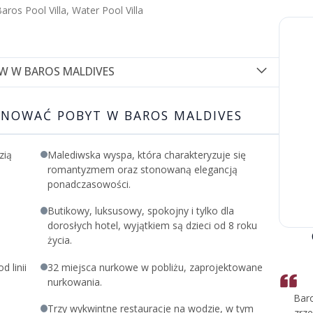
aros Pool Villa, Water Pool Villa
W W BAROS MALDIVES
ej willi na 4 lub więcej nocy i
NOWAĆ POBYT W BAROS MALDIVES
i w dniu przyjazdu
zią
Malediwska wyspa, która charakteryzuje się
jga
romantyzmem oraz stonowaną elegancją
sługa wieczorna zorganizowana
ponadczasowości.
Butikowy, luksusowy, spokojny i tylko dla
dorosłych hotel, wyjątkiem są dzieci od 8 roku
życia.
 linii
32 miejsca nurkowe w pobliżu, zaprojektowane
nurkowania.
Baro
Trzy wykwintne restauracje na wodzie, w tym
zrze