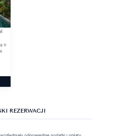
ol
ą o
i.
KI REZERWACJI
względniały odpowiednie podatki i opłaty