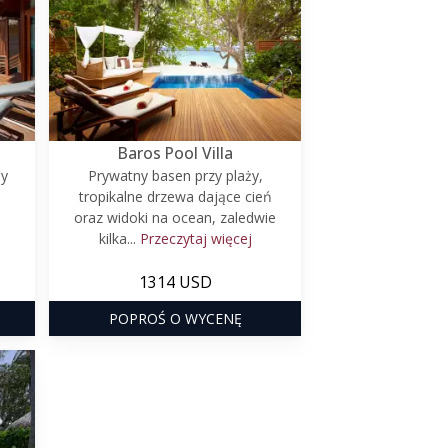
Baros Pool Villa
ny
Prywatny basen przy plaży,
tropikalne drzewa dające cień
oraz widoki na ocean, zaledwie
kilka...
Przeczytaj więcej
1314 USD
POPROŚ O WYCENĘ