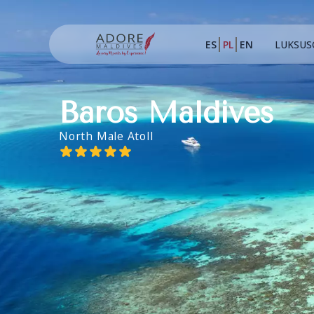
ES
PL
EN
LUKSUS
Baros Maldives
North Male Atoll