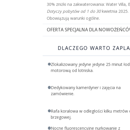
30% zniżki na zakwaterowania: Water Villa, B
Dotyczy pobytów od 1 do 30
kwietnia 2025.
Obowiązują warunki ogólne.
OFERTA SPECJALNA DLA NOWOŻEŃCÓ
Zarezerwuj swoją podróż poślubną w dowoln
ciesz się poniższymi korzyściami:
DLACZEGO WARTO ZAPLA
Butelka wina musującego i czekoladki w will
Zdjęcie z podróży poślubnej w ramce Baros
Zlokalizowany jedyne jedyne 25 minut łod
Romantyczna kolacja przy świecach dla dwo
motorową od lotniska.
Romantyczna dekoracja łóżka i specjalna u
specjalne dla Ciebie i Twojego partnera
Dedykowany kamerdyner i zajęcia na
Obowiązują warunki ogólne.
zamówienie.
Rafa koralowa w odległości kilku metrów od
brzegowej.
Nocne fluorescencyjne nurkowanie z