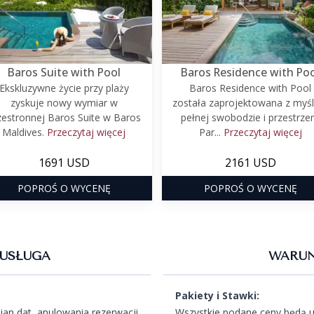
Baros Suite with Pool
Baros Residence with Po
Ekskluzywne życie przy plaży
Baros Residence with Pool
zyskuje nowy wymiar w
została zaprojektowana z myśl
zestronnej Baros Suite w Baros
pełnej swobodzie i przestrzen
Maldives.
Przeczytaj więcej
Par...
Przeczytaj więcej
1691 USD
2161 USD
POPROŚ O WYCENĘ
POPROŚ O WYCENĘ
USŁUGA
WARUN
Pakiety i Stawki:
an dat, anulowania rezerwacji
Wszystkie podane ceny będą u