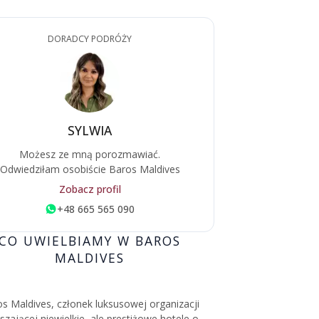
DORADCY PODRÓŻY
SYLWIA
Możesz ze mną porozmawiać.
Odwiedziłam osobiście Baros Maldives
Zobacz profil
+48 665 565 090
CO UWIELBIAMY W BAROS
MALDIVES
s Maldives, członek luksusowej organizacji
szającej niewielkie, ale prestiżowe hotele o