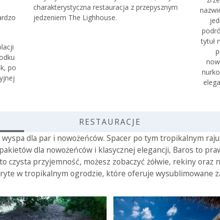
charakterystyczna restauracja z przepysznym
nazwie
bardzo
jedzeniem The Lighhouse.
jed
podró
tytuł
lacji
p
rodku
now
k, po
nurko
yjnej
eleg
RESTAURACJE
 wyspa dla par i nowożeńców. Spacer po tym tropikalnym raju
kietów dla nowożeńców i klasycznej elegancji, Baros to pr
o czysta przyjemność, możesz zobaczyć żółwie, rekiny oraz 
ryte w tropikalnym ogrodzie, które oferuje wysublimowane zabi