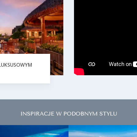
W LUKSUSOWYM
INSPIRACJE W PODOBNYM STYLU