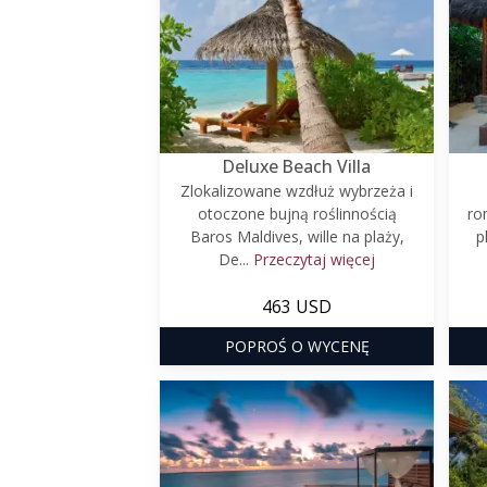
Deluxe Beach Villa
Zlokalizowane wzdłuż wybrzeża i
otoczone bujną roślinnością
ro
Baros Maldives, wille na plaży,
p
De...
Przeczytaj więcej
463 USD
POPROŚ O WYCENĘ