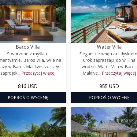
Baros Villa
Water Villa
Stworzone z myślą o
Eleganckie wnętrza i dyskret
mantyzmie, Baros Villa, wille na
urok zapraszają do willi na
laży w Baros Maldives zostały
wodzie, Water Villa w Baros
zaprojek...
Przeczytaj więcej
Maldive...
Przeczytaj więcej
816 USD
955 USD
POPROŚ O WYCENĘ
POPROŚ O WYCENĘ