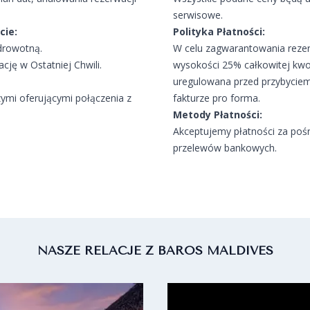
serwisowe.
cie:
Polityka Płatności:
drowotną.
W celu zagwarantowania rezer
ję w Ostatniej Chwili.
wysokości 25% całkowitej kwo
uregulowana przed przybyciem
zymi oferującymi połączenia z
fakturze pro forma.
Metody Płatności:
Akceptujemy płatności za poś
przelewów bankowych.
NASZE RELACJE Z BAROS MALDIVES