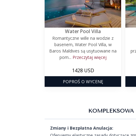
Water Pool Villa
Romantyczne wille na wodzie z
basenem, Water Pool Villa, w
Baros Maldives są usytuowane na
pr
pom...
Przeczytaj więcej
1428 USD
POPROŚ O WYCENĘ
KOMPLEKSOWA 
Zmiany i Bezpłatna Anulacja:
Oferujemy elastyczne zasady dotyczące zmi