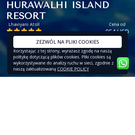
HURAWALHI ISLAND
RESORT
Lhaviyani Atoll
Cena od
954 USD
ZEZWÓL NA PLIKI COOKIES
Korzystając z tej strony, wyrażasz zgodę na naszą
politykę dotyczącą plików cookies. Pliki cookies są
wykorzystywane do analizy ruchu w sieci, zgodnie z
naszą zaktualizowaną
COOKIE POLICY
HURAWALHI ISLAND RESORT -
OFERTY SPECJALNE
OFERTY SPECJALNE I ZNIŻKI DO 30% W
HURAWALHI MALDIVES