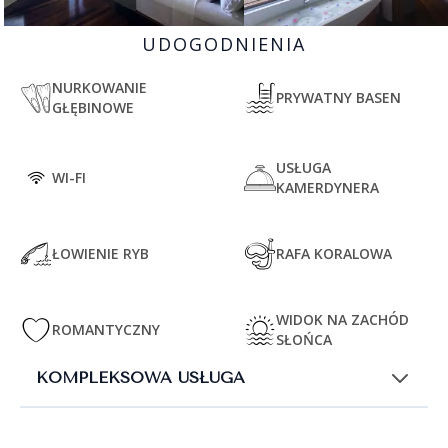
UDOGODNIENIA
NURKOWANIE
PRYWATNY BASEN
GŁĘBINOWE
USŁUGA
WI-FI
KAMERDYNERA
ŁOWIENIE RYB
RAFA KORALOWA
WIDOK NA ZACHÓD
ROMANTYCZNY
SŁOŃCA
KOMPLEKSOWA USŁUGA
Zmiany i Bezpłatna Anulacja: