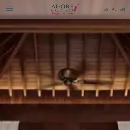
ES
PL
EN