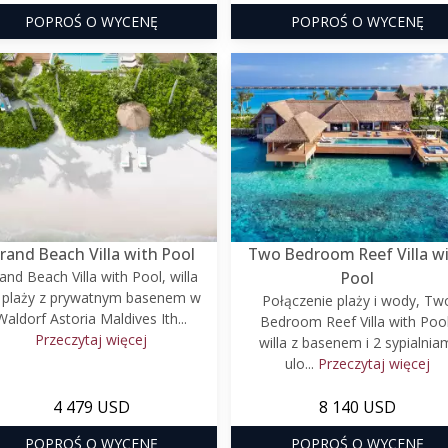
POPROŚ O WYCENĘ
POPROŚ O WYCENĘ
rand Beach Villa with Pool
Two Bedroom Reef Villa w
and Beach Villa with Pool, willa
Pool
 plaży z prywatnym basenem w
Połączenie plaży i wody, Tw
Waldorf Astoria Maldives Ith...
Bedroom Reef Villa with Pool
Przeczytaj więcej
willa z basenem i 2 sypialnia
ulo...
Przeczytaj więcej
4 479 USD
8 140 USD
POPROŚ O WYCENĘ
POPROŚ O WYCENĘ