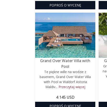
POPROŚ O WYCENĘ
Grand Over Water Villa with
G
Pool
Gr
na
Te piękne wille na wodzie z
basenem, Grand Over Water Villa
with Pool w Waldorf Astoria
Maldiv...
Przeczytaj więcej
4 145 USD
POPROŚ O WYCENĘ