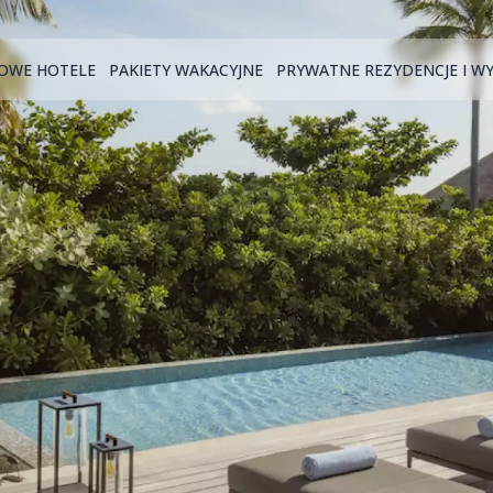
OWE HOTELE
PAKIETY WAKACYJNE
PRYWATNE REZYDENCJE I W