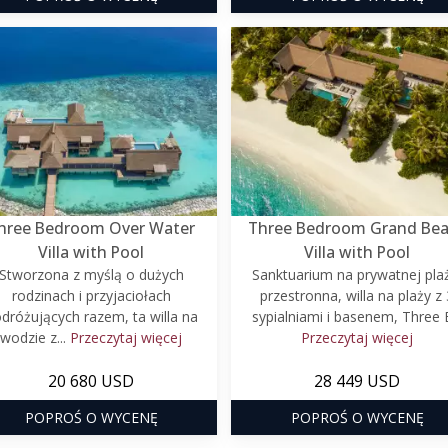
hree Bedroom Over Water
Three Bedroom Grand Be
Villa with Pool
Villa with Pool
Stworzona z myślą o dużych
Sanktuarium na prywatnej pla
rodzinach i przyjaciołach
przestronna, willa na plaży z 
dróżujących razem, ta willa na
sypialniami i basenem, Three B
wodzie z...
Przeczytaj więcej
Przeczytaj więcej
20 680 USD
28 449 USD
POPROŚ O WYCENĘ
POPROŚ O WYCENĘ