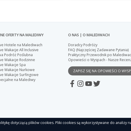
NE OFERTY NA MALEDIWY
O NAS | O MALEDIWACH
we Hotele na Malediwach
Doradcy Podróży
e Wakacje All Inclusive
FAQ (Najczęściej Zadawane Pytania)
wa Podróż Poślubna
Praktyczny Przewodnik po Malediwa
we Wakacje Rodzinne
Opowieści o Wyspach - Nasze Recen
we Wakacje Spa
we Wakacje Nurkowe
ZAPISZ SIĘ NA OPOWIEŚCI O WYS
we Wakacje Surfingowe
pecjalne na Malediwy
litykę dotyczącą plików cookies. Pliki cookies są wykorzystywane do analizy ru
 2026 ADORE Maldives. Wszelkie prawa zastrzeżone. |
Ogólne Warunki Uczestnictwa
|
Polityk