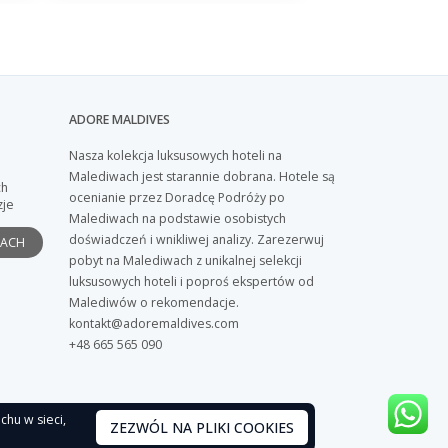
ADORE MALDIVES
Nasza kolekcja luksusowych hoteli na
Malediwach jest starannie dobrana. Hotele są
ch
ocenianie przez Doradcę Podróży po
zje
Malediwach na podstawie osobistych
doświadczeń i wnikliwej analizy. Zarezerwuj
PACH
pobyt na Malediwach z unikalnej selekcji
luksusowych hoteli i poproś ekspertów od
Malediwów o rekomendacje.
kontakt@adoremaldives.com
+48 665 565 090
chu w sieci,
ZEZWÓL NA PLIKI COOKIES
a Prywatności