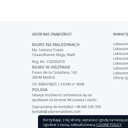
GDZIE NAS ZNAJDZIESZ?
WAKACYJ
Luksuso
BIURO NA MALEDIWACH
Luksusow
Ma. Santana Tower
Luksuso
Chaandhanee Magu, Malé
Luksuso
Reg. No. C02032018
Luksuso
BIURO W HISZPANII
Luksuso
Paseo de la Castellana, 163
Luksuso
28046 Madrid
Oferty S
CIF: B88476825 | CICMA nº 4008
POLSKA
Istnieje możliwość umówienia się na
spotkanie na terenie Wrocławia i okolic.
Zapraszamy do kontaktu! +48 665 565 090
kontakt@adoremaldives.com
Korzystając z tej strony, wyrażasz zgodę na naszą po
Copyright ©
zgodnie z naszą zaktualizowaną
COOKIE POLICY