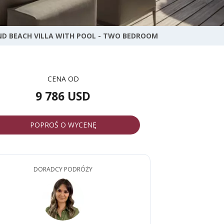
D BEACH VILLA WITH POOL - TWO BEDROOM
CENA OD
9 786 USD
POPROŚ O WYCENĘ
DORADCY PODRÓŻY