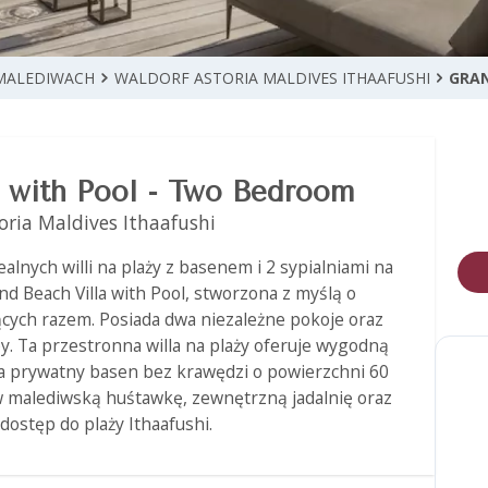
MALEDIWACH
WALDORF ASTORIA MALDIVES ITHAAFUSHI
GRAN
a with Pool - Two Bedroom
oria Maldives Ithaafushi
ealnych willi na plaży z basenem i 2 sypialniami na
 Beach Villa with Pool, stworzona z myślą o
jących razem. Posiada dwa niezależne pokoje oraz
. Ta przestronna willa na plaży oferuje wygodną
 prywatny basen bez krawędzi o powierzchni 60
w malediwską huśtawkę, zewnętrzną jadalnię oraz
dostęp do plaży Ithaafushi.