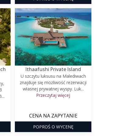
ach
Ithaafushi Private Island
U szczytu luksusu na Malediwach
znajduje się możliwość rezerwacji
ży,
własnej prywatnej wyspy. Luk...
3
Przeczytaj więcej
...
CENA NA ZAPYTANIE
POPROŚ O WYCENĘ