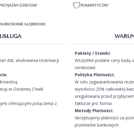
PRZYJAZNY DZIECIOM
ROMANTYCZNY
NURKOWANIE GŁĘBINOWE
USŁUGA
WARUN
Pakiety i Stawki:
an dat, anulowania rezerwacji
Wszystkie podane ceny będą u
serwisowe.
cie:
Polityka Płatności:
drowotną.
W celu zagwarantowania rezer
ję w Ostatniej Chwili.
wysokości 25% całkowitej kwo
uregulowana przed przybyciem
zymi oferującymi połączenia z
fakturze pro forma.
Metody Płatności:
Akceptujemy płatności za poś
przelewów bankowych.