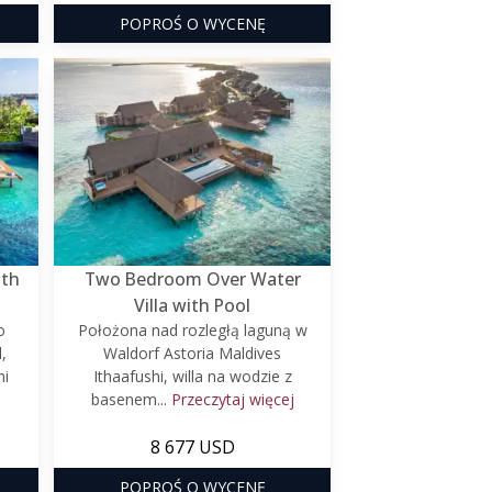
POPROŚ O WYCENĘ
ith
Two Bedroom Over Water
Villa with Pool
o
Położona nad rozległą laguną w
,
Waldorf Astoria Maldives
mi
Ithaafushi, willa na wodzie z
basenem...
Przeczytaj więcej
8 677 USD
POPROŚ O WYCENĘ