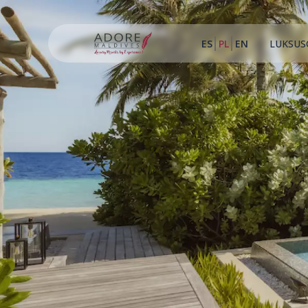
ES
PL
EN
LUKSUS