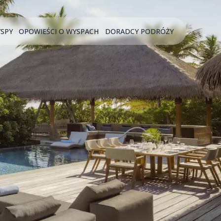
YSPY
OPOWIEŚCI O WYSPACH
DORADCY PODRÓŻY