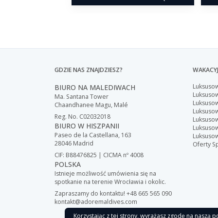
GDZIE NAS ZNAJDZIESZ?
WAKACYJ
Luksuso
BIURO NA MALEDIWACH
Luksusow
Ma. Santana Tower
Luksuso
Chaandhanee Magu, Malé
Luksuso
Reg. No. C02032018
Luksuso
BIURO W HISZPANII
Luksuso
Paseo de la Castellana, 163
Luksuso
28046 Madrid
Oferty S
CIF: B88476825 | CICMA nº 4008
POLSKA
Istnieje możliwość umówienia się na
spotkanie na terenie Wrocławia i okolic.
Zapraszamy do kontaktu! +48 665 565 090
kontakt@adoremaldives.com
Korzystając z tej strony, wyrażasz zgodę na naszą po