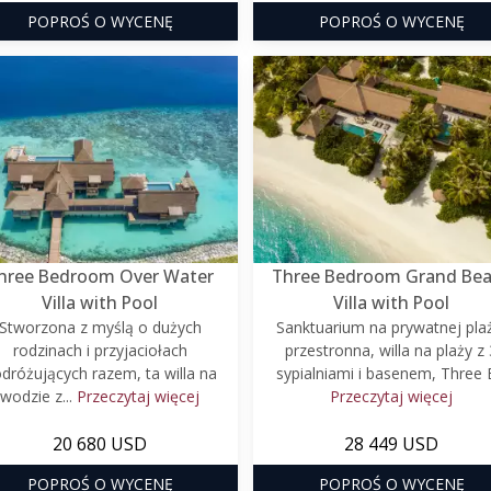
POPROŚ O WYCENĘ
POPROŚ O WYCENĘ
hree Bedroom Over Water
Three Bedroom Grand Be
Villa with Pool
Villa with Pool
Stworzona z myślą o dużych
Sanktuarium na prywatnej pla
rodzinach i przyjaciołach
przestronna, willa na plaży z 
dróżujących razem, ta willa na
sypialniami i basenem, Three B
wodzie z...
Przeczytaj więcej
Przeczytaj więcej
20 680 USD
28 449 USD
POPROŚ O WYCENĘ
POPROŚ O WYCENĘ