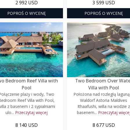
2 992 USD
3 599 USD
POPROŚ O WYCENĘ
POPROŚ O WYCENĘ
o Bedroom Reef Villa with
Two Bedroom Over Wate
Pool
Villa with Pool
Połączenie plaży i wody, Two
Położona nad rozległą laguną
Bedroom Reef Villa with Pool,
Waldorf Astoria Maldives
illa z basenem i 2 sypialniami
Ithaafushi, willa na wodzie z
ulo...
Przeczytaj więcej
basenem...
Przeczytaj więce
8 140 USD
8 677 USD