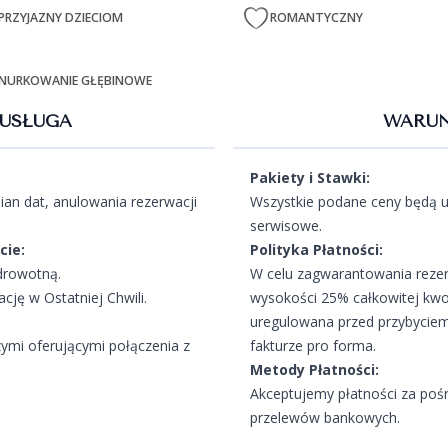
PRZYJAZNY DZIECIOM
ROMANTYCZNY
NURKOWANIE GŁĘBINOWE
USŁUGA
WARUN
Pakiety i Stawki:
an dat, anulowania rezerwacji
Wszystkie podane ceny będą u
serwisowe.
cie:
Polityka Płatności:
drowotną.
W celu zagwarantowania rezer
ję w Ostatniej Chwili.
wysokości 25% całkowitej kwo
uregulowana przed przybyciem
zymi oferującymi połączenia z
fakturze pro forma.
Metody Płatności:
Akceptujemy płatności za poś
przelewów bankowych.