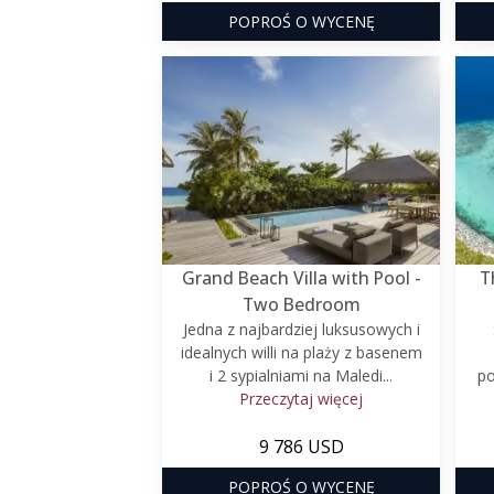
POPROŚ O WYCENĘ
Grand Beach Villa with Pool -
T
Two Bedroom
Jedna z najbardziej luksusowych i
idealnych willi na plaży z basenem
i 2 sypialniami na Maledi...
po
Przeczytaj więcej
9 786 USD
POPROŚ O WYCENĘ