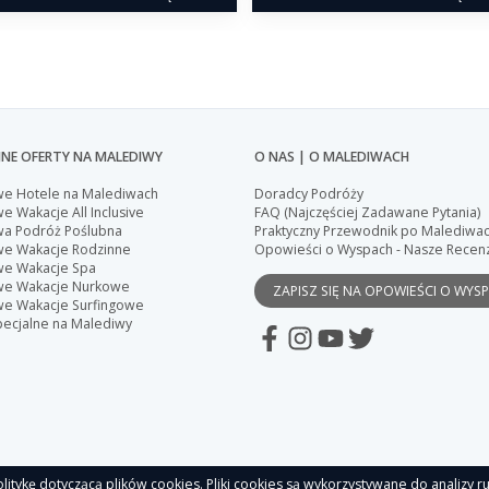
NE OFERTY NA MALEDIWY
O NAS | O MALEDIWACH
we Hotele na Malediwach
Doradcy Podróży
e Wakacje All Inclusive
FAQ (Najczęściej Zadawane Pytania)
wa Podróż Poślubna
Praktyczny Przewodnik po Malediwa
we Wakacje Rodzinne
Opowieści o Wyspach - Nasze Recen
we Wakacje Spa
we Wakacje Nurkowe
ZAPISZ SIĘ NA OPOWIEŚCI O WYS
we Wakacje Surfingowe
pecjalne na Malediwy
litykę dotyczącą plików cookies. Pliki cookies są wykorzystywane do analizy ru