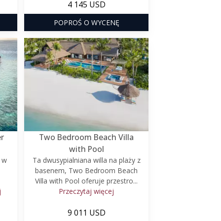
4 145 USD
POPROŚ O WYCENĘ
r
Two Bedroom Beach Villa
with Pool
 w
Ta dwusypialniana willa na plaży z
basenem, Two Bedroom Beach
Villa with Pool oferuje przestro...
j
Przeczytaj więcej
9 011 USD