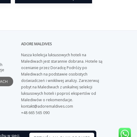
ADORE MALDIVES
Nasza kolekcja luksusowych hoteli na
Malediwach jest starannie dobrana. Hotele są
ch
ocenianie przez Doradcę Podróży po
zje
Malediwach na podstawie osobistych
doświadczeń i wnikliwej analizy. Zarezerwuj
PACH
pobyt na Malediwach z unikalnej selekcji
luksusowych hoteli i poproś ekspertów od
Malediwów o rekomendacje.
kontakt@adoremaldives.com
+48 665 565 090
chu w sieci,