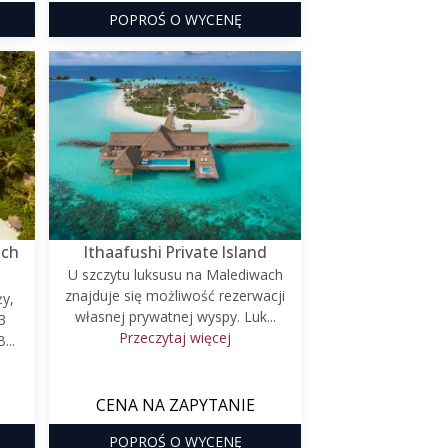
POPROŚ O WYCENĘ
ach
Ithaafushi Private Island
U szczytu luksusu na Malediwach
znajduje się możliwość rezerwacji
ży,
własnej prywatnej wyspy. Luk...
3
Przeczytaj więcej
...
CENA NA ZAPYTANIE
POPROŚ O WYCENĘ