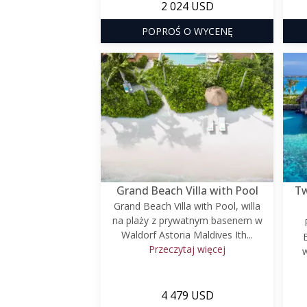
2 024 USD
POPROŚ O WYCENĘ
Grand Beach Villa with Pool
Tw
Grand Beach Villa with Pool, willa
na plaży z prywatnym basenem w
Waldorf Astoria Maldives Ith...
Przeczytaj więcej
w
4 479 USD