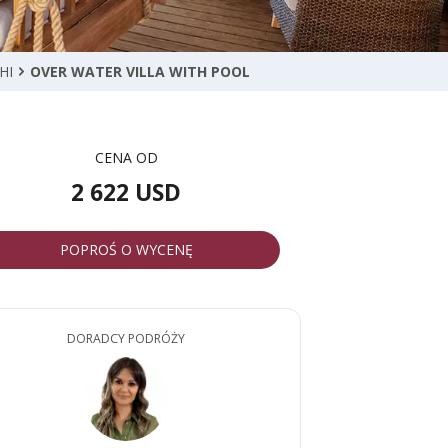
HI
OVER WATER VILLA WITH POOL
CENA OD
2 622 USD
POPROŚ O WYCENĘ
DORADCY PODRÓŻY