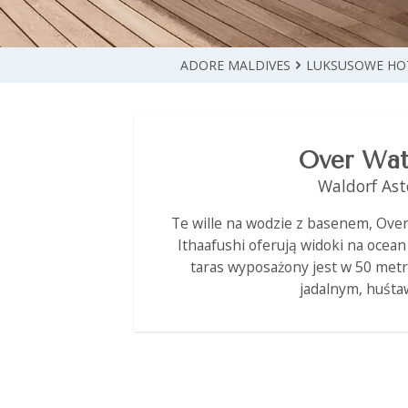
ADORE MALDIVES
LUKSUSOWE HO
Over Wate
Waldorf Ast
Te wille na wodzie z basenem, Over
Ithaafushi oferują widoki na ocea
taras wyposażony jest w 50 met
jadalnym, huśt