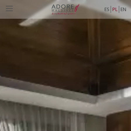
ES
PL
EN