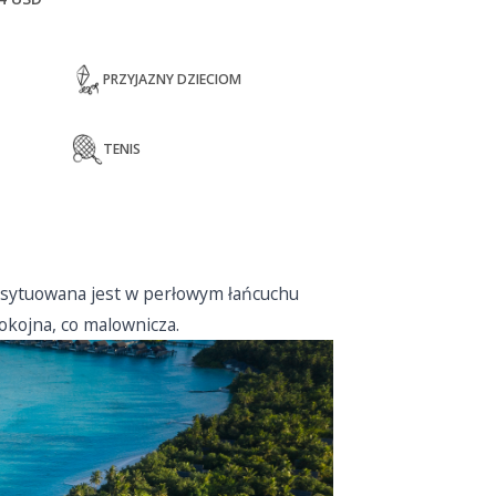
PRZYJAZNY DZIECIOM
TENIS
 usytuowana jest w perłowym łańcuchu
pokojna, co malownicza.