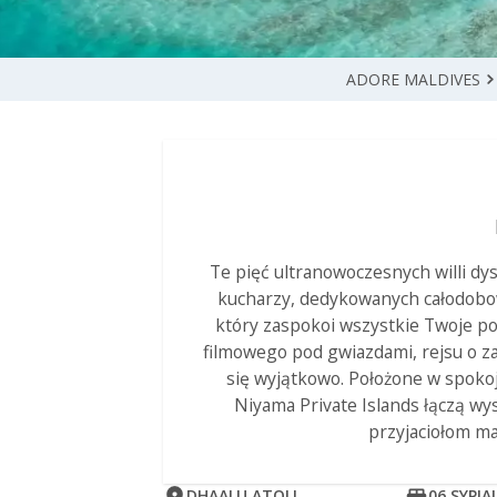
ADORE MALDIVES
Te pięć ultranowoczesnych willi d
kucharzy, dedykowanych całodobo
który zaspokoi wszystkie Twoje po
filmowego pod gwiazdami, rejsu o za
się wyjątkowo. Położone w spokojne
Niyama Private Islands łączą w
przyjaciołom ma
DHAALU ATOLL
06 SYPIAL