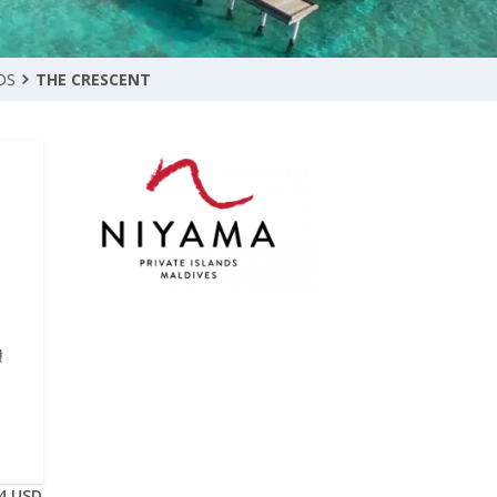
DS
THE CRESCENT
ą
84 USD