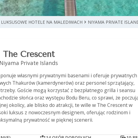
LUKSUSOWE HOTELE NA MALEDIWACH
NIYAMA PRIVATE ISLAN
The Crescent
Niyama Private Islands
ysponuje własnymi prywatnymi basenami i oferuje prywatnych
wych Thakurów (kamerdynerów) oraz personel sprzątający,
trzeby. Goście mogą korzystać z bezpłatnego grilla i seansu
chodzie słońca oraz występu Bodu Beru, co sprawi, że poczuj
j okolicy, ale blisko do atrakcji, te wille w The Crescent w
ysoki luksus z nowoczesnym designem, oferując rodzinom i
ksymalną prywatność w pięknej scenerii.
NI(E)
14 OSÓB DOROSŁYCH
10 8