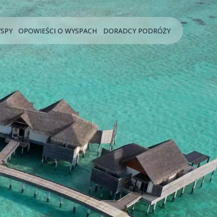
YSPY
OPOWIEŚCI O WYSPACH
DORADCY PODRÓŻY