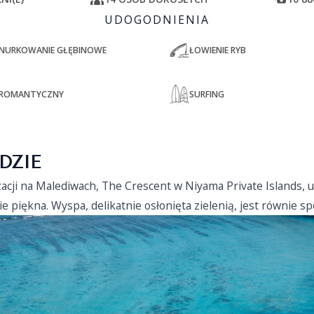
UDOGODNIENIA
NURKOWANIE GŁĘBINOWE
ŁOWIENIE RYB
ROMANTYCZNY
SURFING
DZIE
izacji na Malediwach, The Crescent w Niyama Private Islands,
e piękna. Wyspa, delikatnie osłonięta zielenią, jest równie s