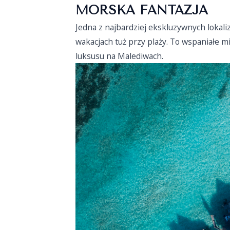
MORSKA FANTAZJA
Jedna z najbardziej ekskluzywnych lokal
wakacjach tuż przy plaży. To wspaniałe m
luksusu na Malediwach.