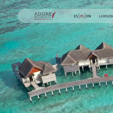
ES
PL
EN
LUKSUS