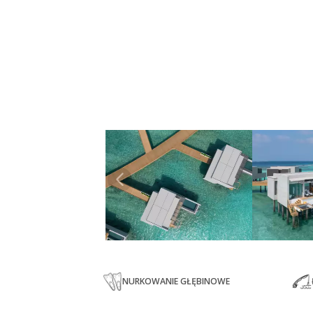
NURKOWANIE GŁĘBINOWE