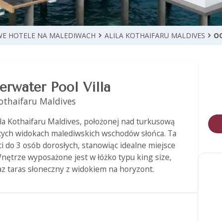
E HOTELE NA MALEDIWACH
ALILA KOTHAIFARU MALDIVES
O
rwater Pool Villa
Kothaifaru Maldives
ila Kothaifaru Maldives, położonej nad turkusową
ących widokach malediwskich wschodów słońca. Ta
i do 3 osób dorosłych, stanowiąc idealne miejsce
Wnętrze wyposażone jest w łóżko typu king size,
z taras słoneczny z widokiem na horyzont.