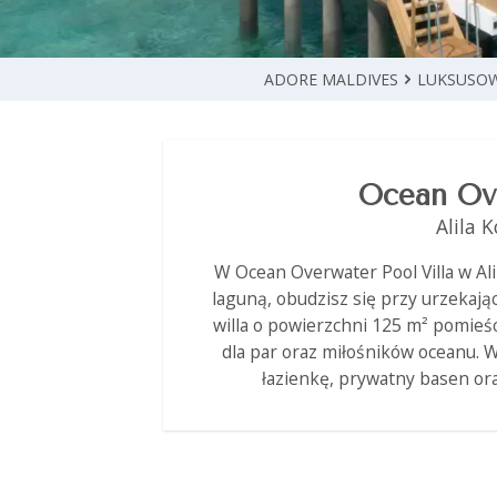
ADORE MALDIVES
LUKSUSOW
Ocean Ove
Alila 
W Ocean Overwater Pool Villa w Al
laguną, obudzisz się przy urzekaj
willa o powierzchni 125 m² pomieśc
dla par oraz miłośników oceanu. 
łazienkę, prywatny basen ora