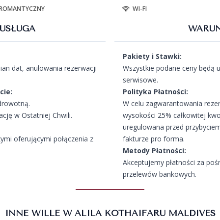
ROMANTYCZNY
WI-FI
USŁUGA
WARUN
Pakiety i Stawki:
an dat, anulowania rezerwacji
Wszystkie podane ceny będą u
serwisowe.
cie:
Polityka Płatności:
drowotną.
W celu zagwarantowania rezer
ję w Ostatniej Chwili.
wysokości 25% całkowitej kwo
uregulowana przed przybyciem
zymi oferującymi połączenia z
fakturze pro forma.
Metody Płatności:
Akceptujemy płatności za poś
przelewów bankowych.
INNE WILLE W ALILA KOTHAIFARU MALDIVES