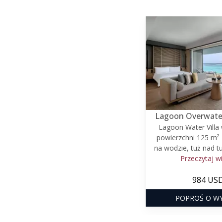
Lagoon Overwater 
Lagoon Water Villa 
powierzchni 125 m² 
na wodzie, tuż nad tu
Przeczytaj w
984 US
POPROŚ O W