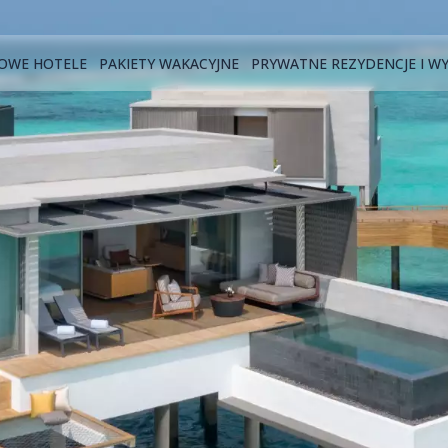
OWE HOTELE
PAKIETY WAKACYJNE
PRYWATNE REZYDENCJE I W