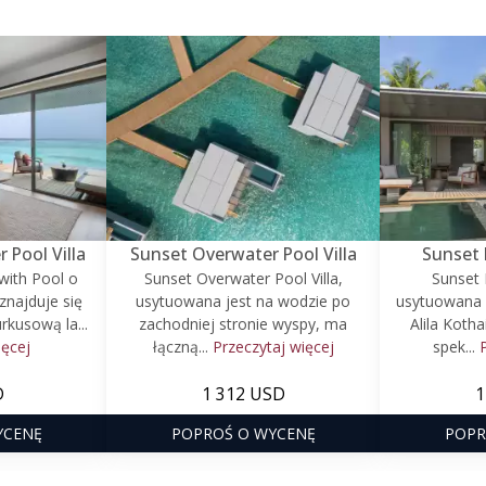
Pool Villa
Sunset Overwater Pool Villa
Sunset 
with Pool o
Sunset Overwater Pool Villa,
Sunset 
znajduje się
usytuowana jest na wodzie po
usytuowana 
rkusową la...
zachodniej stronie wyspy, ma
Alila Kotha
ięcej
łączną...
Przeczytaj więcej
spek...
D
1 312 USD
1
YCENĘ
POPROŚ O WYCENĘ
POPR