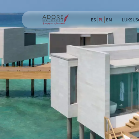
ES
PL
EN
LUKSUS