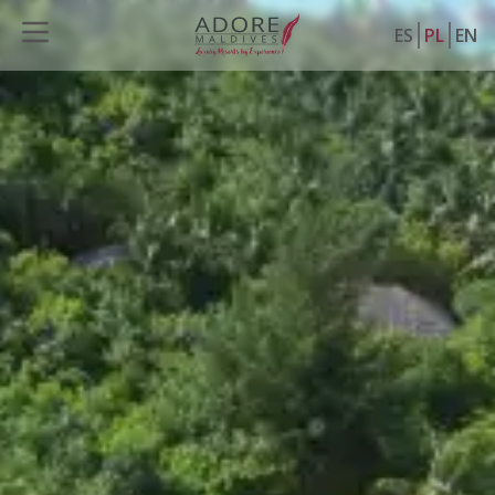
ES
PL
EN