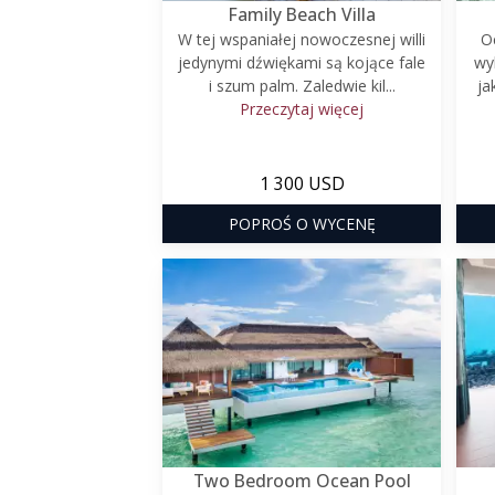
Family Beach Villa
W tej wspaniałej nowoczesnej willi
O
jedynymi dźwiękami są kojące fale
wy
i szum palm. Zaledwie kil...
ja
Przeczytaj więcej
1 300 USD
POPROŚ O WYCENĘ
Two Bedroom Ocean Pool