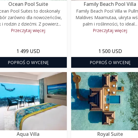
Ocean Pool Suite
Family Beach Pool Villa
cean Pool Suites to doskonały
Family Beach Pool Villa w Pull
bór zarówno dla nowożeńców,
Maldives Maamutaa, ukryta wś
k i rodzin z dziećmi. Z powierz...
palm i roślinności, to ideal...
Przeczytaj więcej
Przeczytaj więcej
1 499 USD
1 500 USD
POPROŚ O WYCENĘ
POPROŚ O WYCENĘ
Aqua Villa
Royal Suite