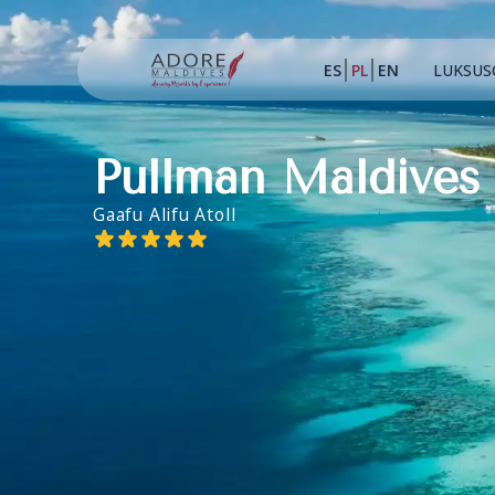
ES
PL
EN
LUKSUS
Pullman Maldive
Gaafu Alifu Atoll