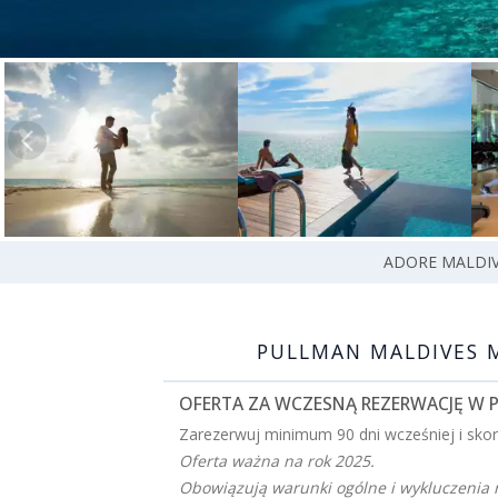
ADORE MALDI
PULLMAN MALDIVES 
OFERTA ZA WCZESNĄ REZERWACJĘ W
Zarezerwuj minimum 90 dni wcześniej i skorz
Oferta ważna na rok 2025.
Obowiązują warunki ogólne i wykluczenia 