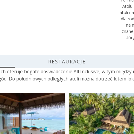
Atolu
atoli n
dla ro
na 
znaneg
któr
RESTAURACJE
 oferuje bogate doświadczenie All Inclusive, w tym między i
gód. Do południowych odległych atoli można dotrzeć lotem lo