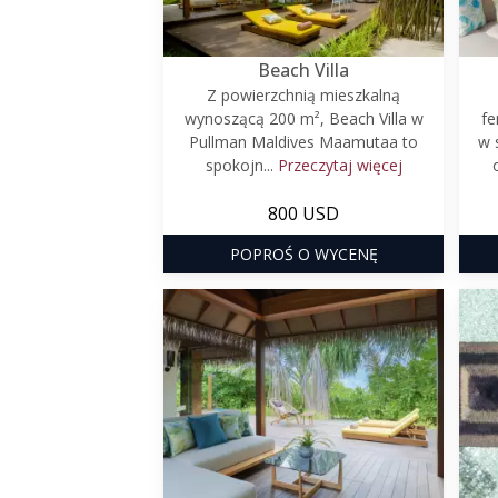
Beach Villa
Z powierzchnią mieszkalną
wynoszącą 200 m², Beach Villa w
fe
Pullman Maldives Maamutaa to
w 
spokojn...
Przeczytaj więcej
800 USD
POPROŚ O WYCENĘ