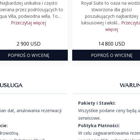
Najbardziej unikalna i często
Royal Suite to oaza na wodz
bierana przez podróżujących to
stworzona dla gości
qua Villa, podwodna willa. To...
poszukujących najbardziej
Przeczytaj więcej
luksusowej i ekskl...
Przeczyta
więcej
2 900 USD
14 800 USD
POPROŚ O WYCENĘ
POPROŚ O WYCENĘ
USŁUGA
WARUN
Pakiety i Stawki:
an dat, anulowania rezerwacji
Wszystkie podane ceny będą u
serwisowe.
cie:
Polityka Płatności:
drowotną.
W celu zagwarantowania rezer