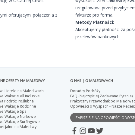
ję w Ostatniej Chwili.
wysokości 25% całkowitej kwo
uregulowana przed przybyciem
zymi oferującymi połączenia z
fakturze pro forma.
Metody Płatności:
Akceptujemy płatności za poś
przelewów bankowych.
NE OFERTY NA MALEDIWY
O NAS | O MALEDIWACH
we Hotele na Malediwach
Doradcy Podróży
e Wakacje All Inclusive
FAQ (Najczęściej Zadawane Pytania)
wa Podróż Poślubna
Praktyczny Przewodnik po Malediwa
we Wakacje Rodzinne
Opowieści o Wyspach - Nasze Recen
we Wakacje Spa
we Wakacje Nurkowe
ZAPISZ SIĘ NA OPOWIEŚCI O WYS
we Wakacje Surfingowe
pecjalne na Malediwy