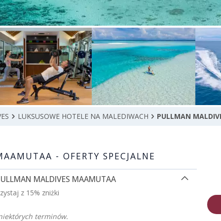
VES
LUKSUSOWE HOTELE NA MALEDIWACH
PULLMAN MALDI
MAAMUTAA - OFERTY SPECJALNE
 PULLMAN MALDIVES MAAMUTAA
ystaj z 15% zniżki
niektórych terminów.