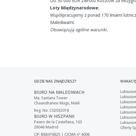
Do 30 000 EUR Zwrotu Kosztów za Rezygnac
Loty Międzynarodowe:
Współpracujemy z ponad 170 liniami lotnic
Malediwami.
Obowiązują ogólne warunki.
GDZIE NAS ZNAJDZIESZ?
WAKACYJ
Luksuso
BIURO NA MALEDIWACH
Luksusow
Ma. Santana Tower
Luksuso
Chaandhanee Magu, Malé
Luksuso
Reg. No. C02032018
Luksuso
BIURO W HISZPANII
Luksuso
Paseo de la Castellana, 163
Luksuso
28046 Madrid
Oferty S
CIF: B88476825 | CICMA nº 4008