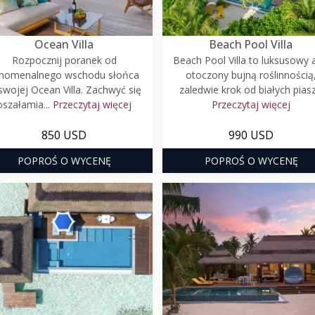
Ocean Villa
Beach Pool Villa
Rozpocznij poranek od
Beach Pool Villa to luksusowy 
nomenalnego wschodu słońca
otoczony bujną roślinnością
swojej Ocean Villa. Zachwyć się
zaledwie krok od białych piasz.
oszałamia...
Przeczytaj więcej
Przeczytaj więcej
850 USD
990 USD
POPROŚ O WYCENĘ
POPROŚ O WYCENĘ