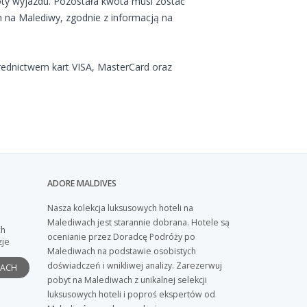
ty wyjazdu. Pozostała kwota musi zostać
 na Malediwy, zgodnie z informacją na
rednictwem kart VISA, MasterCard oraz
ADORE MALDIVES
Nasza kolekcja luksusowych hoteli na
Malediwach jest starannie dobrana. Hotele są
ch
ocenianie przez Doradcę Podróży po
zje
Malediwach na podstawie osobistych
doświadczeń i wnikliwej analizy. Zarezerwuj
PACH
pobyt na Malediwach z unikalnej selekcji
luksusowych hoteli i poproś ekspertów od