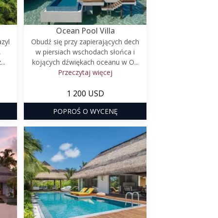
Ocean Pool Villa
azyl
Obudź się przy zapierających dech
,
w piersiach wschodach słońca i
..
kojących dźwiękach oceanu w O...
Przeczytaj więcej
1 200 USD
POPROŚ O WYCENĘ