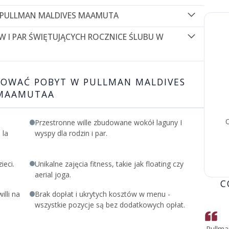
 W PULLMAN MALDIVES MAAMUTA
aamuta i ciesz się:
 I PAR ŚWIĘTUJĄCYCH ROCZNICE ŚLUBU W
transferem dla 2 osób (dotyczy
 na transfer (dotyczy pobytów od
OWAĆ POBYT W PULLMAN MALDIVES
w dniu przyjazdu
 (dotyczy pobytów od 1 października
MAAMUTAA
ytu
z się dodatkowo:
O
Przestronne wille zbudowane wokół laguny I
raz na pobyt
 la
wyspy dla rodzin i par.
ieci.
Unikalne zajęcia fitness, takie jak floating czy
aerial joga.
C
illi na
Brak dopłat i ukrytych kosztów w menu -
wszystkie pozycje są bez dodatkowych opłat.
Pullma