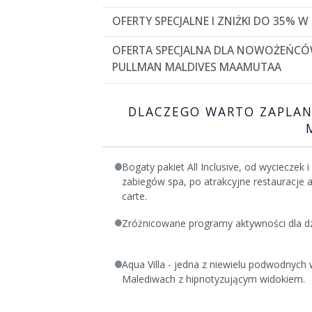
OFERTY SPECJALNE I ZNIŻKI DO 35%
Zarezerwuj swój pobyt w Pullman Maldives M
OFERTA SPECJALNA DLA NOWOŻEŃCÓW
30% zniżką na zakwaterowanie + darmowym 
PULLMAN MALDIVES MAAMUTAA
pobytów od teraz do 23 kwietnia 2025)
Zarezerwuj pobyt i ciesz się:
30% zniżką na zakwaterowanie + 50% zniżką
Romantyczną dekoracją łóżka, raz na pobyt
24 kwietnia do 30 września 2025)
DLACZEGO WARTO ZAPLAN
Bezpłatną butelką wina musującego w willi 
35% zniżką na zakwaterowanie i na transfer
15% zniżką na sesję zdjęciową podczas pob
do 23 grudnia 2025)
Zarezerwuj pobyt na minimum 5 nocy i cies
Obowiązują warunki ogólne.
Bogaty pakiet All Inclusive, od wycieczek i
1 prywatnym śniadaniem, podanym do willi, 
zabiegów spa, po atrakcyjne restauracje a
Obowiązują warunki ogólne.
carte.
Zróżnicowane programy aktywności dla dz
Aqua Villa - jedna z niewielu podwodnych w
Malediwach z hipnotyzującym widokiem.