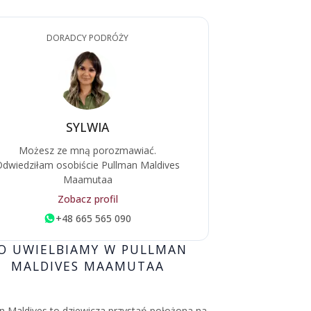
DORADCY PODRÓŻY
SYLWIA
Możesz ze mną porozmawiać.
dwiedziłam osobiście Pullman Maldives
Maamutaa
Zobacz profil
+48 665 565 090
O UWIELBIAMY W PULLMAN
MALDIVES MAAMUTAA
n Maldives to dziewicza przystań położona na